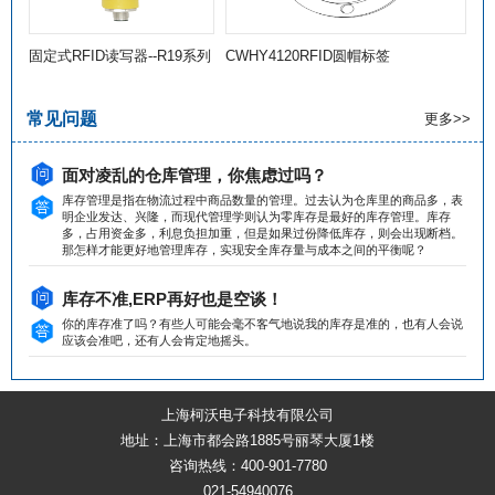
固定式RFID读写器--R19系列
CWHY4120RFID圆帽标签
常见问题
更多>>
面对凌乱的仓库管理，你焦虑过吗？
库存管理是指在物流过程中商品数量的管理。过去认为仓库里的商品多，表
明企业发达、兴隆，而现代管理学则认为零库存是最好的库存管理。库存
多，占用资金多，利息负担加重，但是如果过份降低库存，则会出现断档。
那怎样才能更好地管理库存，实现安全库存量与成本之间的平衡呢？
库存不准,ERP再好也是空谈！
你的库存准了吗？有些人可能会毫不客气地说我的库存是准的，也有人会说
应该会准吧，还有人会肯定地摇头。
上海柯沃电子科技有限公司
地址：上海市都会路1885号丽琴大厦1楼
咨询热线：400-901-7780
021-54940076